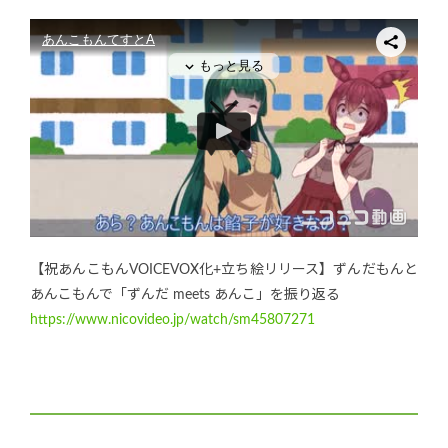
【祝あんこもんVOICEVOX化+立ち絵リリース】ずんだもんと
あんこもんで「ずんだ meets あんこ」を振り返る
https://www.nicovideo.jp/watch/sm45807271