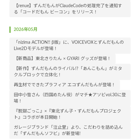
【renue】ずんだもんがClaudeCodeの処理完了を通知す
る「コードだもん ビーコン」をリリース！
2026年05月
「nizima ACTION!! β版」に、VOICEVOXとずんだもんの
Live2Dモデルが登場！
【新商品】東北きりたん × GYARI グッズが登場！
【新作】ずんだもんのライバル⁉「あんこもん」がミタ
クルブロックで立体化！
再生材でできたプラフィア エコずんだもんが登場！
田中小雪さん（四国めたん役）がマチ★アソビvol.30に登
場！
『脱獄ごっこ』×『東北ずん子・ずんだもんプロジェク
ト』コラボが本日開始！
ガレージブランド「泣止堂」より、こだわりを詰め込ん
だ「ずんだもんソフビ」が新登場!