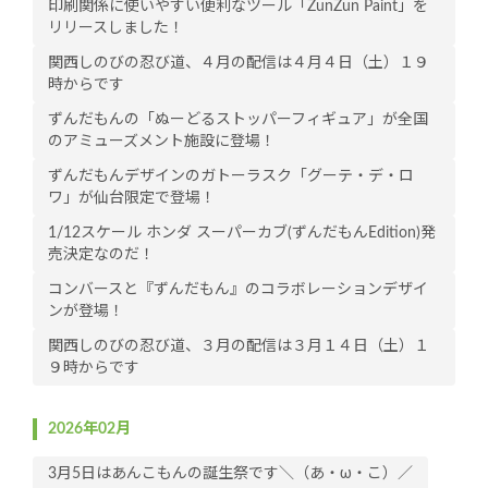
印刷関係に使いやすい便利なツール「ZunZun Paint」を
リリースしました！
関西しのびの忍び道、４月の配信は４月４日（土）１９
時からです
ずんだもんの「ぬーどるストッパーフィギュア」が全国
のアミューズメント施設に登場！
ずんだもんデザインのガトーラスク「グーテ・デ・ロ
ワ」が仙台限定で登場！
1/12スケール ホンダ スーパーカブ(ずんだもんEdition)発
売決定なのだ！
コンバースと『ずんだもん』のコラボレーションデザイ
ンが登場！
関西しのびの忍び道、３月の配信は３月１４日（土）１
９時からです
2026年02月
3月5日はあんこもんの誕生祭です＼（あ・ω・こ）／