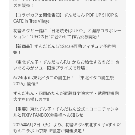
ズを販売！
【コラボカフェ開催告知】ずんだもん POP UP SHOP &
CAFE in Tree Village
初音ミクと一緒に「日清焼そばU.F.O.」と濃厚コラボレー
ション！“UFOの日”に合わせて作品公募開始！
【新商品】ずんだどん1/12scale可動フィギュア予約開
始！
『東北ずん子・ずんだもんPJ』からお給仕するのだ！ ぬ
いぐるみがソユー限定プライズで登場！
6/24(水)は東北イタコの誕生日！ 「東北イタコ誕生祭
2026」開催!!
ずんだもん・四国めたんが武蔵野学院大学・武蔵野短期
大学を応援します‼
【重要】東北ずん子・ずんだもん公式ニコニコチャンネ
ルとPIXIV FANBOX会員様へお知らせ
2026年6月2日（火）より、初音ミク×東北ずん子×ずんだ
もんコラボ in京都 IP書店が開催決定！