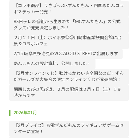
【コラボ商品】うさぽっぷ×ずんだもん・四国めたんコラ
ボステッカー発売！
BS日テレの番組から生まれた「MCずんだもん」の公式
グッズが発売決定しました！
２月２１日（土）ボイボ寮祭＠川崎市産業振興会館に出
展＆コラボカフェ
2/15 岐阜県多治見のVOCALOID STREETに出展します
あんこもんの設定資料、公開しました！
【2月オンラインくじ】弾けるかわいさ全開なのだ！ずん
だガールズが大集合の限定オンラインくじが発売開始！
関西しのびの忍び道、２月の配信は２月７日（土）１９
時からです
2026年01月
【2月プライズ】お歌ずんだもんのフィギュアがゲームセ
ンターに登場！